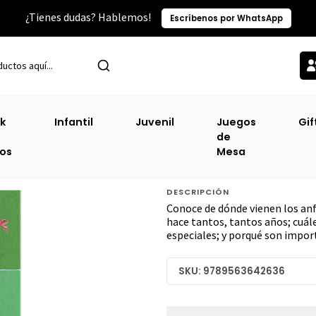
¿Tienes dudas? Hablemos!
Escríbenos por WhatsApp
Categorías TOP
Infantil
Agua Y Tierra Anfibios Y Reptiles De Amér
k
Infantil
Juvenil
Juegos
Gif
de
Agua Y Tierra Anf
ros
Mesa
América [Inf]
DESCRIPCIÓN
Conoce de dónde vienen los anf
hace tantos, tantos años; cuále
especiales; y porqué son impor
SKU: 9789563642636