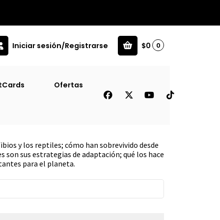
Iniciar sesión/Registrarse
$0
0
ica [Inf]
tCards
Ofertas
ibios Y Reptiles De
ibios y los reptiles; cómo han sobrevivido desde
s son sus estrategias de adaptación; qué los hace
tantes para el planeta.