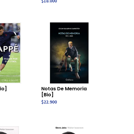
$18.000
io]
Notas De Memoria
[Bio]
$22.900