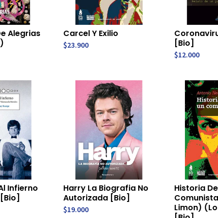
e Alegrias
Carcel Y Exilio
Coronavirus
)
[Bio]
$23.900
$12.000
l Infierno
Harry La Biografia No
Historia D
[Bio]
Autorizada [Bio]
Comunista
Limon) (L
$19.000
[Bio]