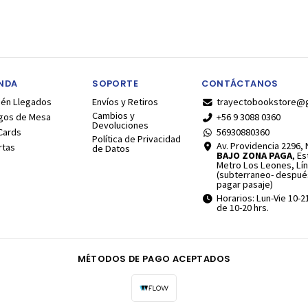
ENDA
SOPORTE
CONTÁCTANOS
ién Llegados
Envíos y Retiros
trayectobookstore@
Cambios y
gos de Mesa
+56 9 3088 0360
Devoluciones
Cards
56930880360
Política de Privacidad
Av. Providencia 2296, N
rtas
de Datos
BAJO ZONA PAGA
, E
Metro Los Leones, Lín
(subterraneo- despué
pagar pasaje)
Horarios: Lun-Vie 10-2
de 10-20 hrs.
MÉTODOS DE PAGO ACEPTADOS