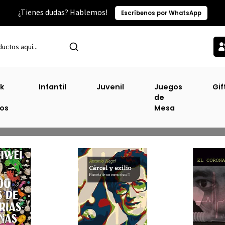
¿Tienes dudas? Hablemos!
Escríbenos por WhatsApp
Inicio
Literatura No Ficción
Biografías
k
Infantil
Juvenil
Juegos
Gif
de
Biografías
ros
Mesa
Biografías