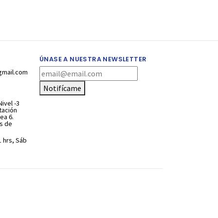
ÚNASE A NUESTRA NEWSLETTER
gmail.com
Notifícame
ivel -3
stación
ea 6.
s de
1 hrs, Sáb