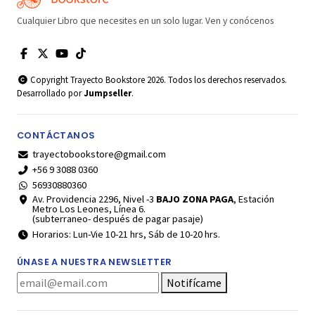
Cualquier Libro que necesites en un solo lugar. Ven y conócenos
Copyright Trayecto Bookstore 2026. Todos los derechos reservados.
Desarrollado por
Jumpseller
.
CONTÁCTANOS
trayectobookstore@gmail.com
+56 9 3088 0360
56930880360
Av. Providencia 2296, Nivel -3
BAJO ZONA PAGA
, Estación
Metro Los Leones, Línea 6.
(subterraneo- después de pagar pasaje)
Horarios: Lun-Vie 10-21 hrs, Sáb de 10-20 hrs.
ÚNASE A NUESTRA NEWSLETTER
Notifícame