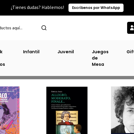
¿Tienes dudas? Hablemos!
Escríbenos por WhatsApp
Inicio
Música
k
Infantil
Juvenil
Juegos
Gif
de
Música
ros
Mesa