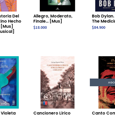
storia Del
Allegro, Moderato,
Bob Dylan.
tino Hecho
Finale… [Mus]
The Medici
 [Mus]
$18.000
$84.900
usical]
AGO
Violeta
Cancionero Lirico
Canto Co