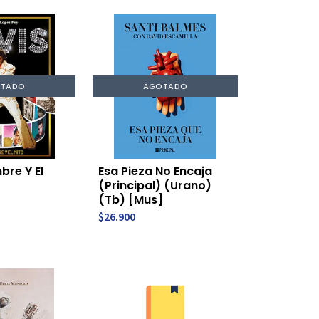
TADO
AGOTADO
mbre Y El
Esa Pieza No Encaja
(Principal) (Urano)
(Tb) [Mus]
$26.900