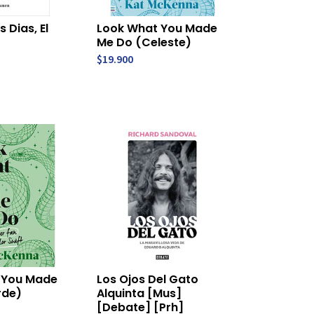
s Dias, El
Look What You Made
Me Do (Celeste)
$19.900
 You Made
Los Ojos Del Gato
rde)
Alquinta [Mus]
[Debate] [Prh]