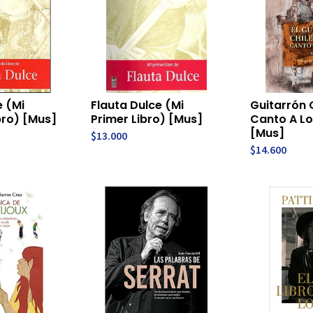
e (Mi
Flauta Dulce (Mi
Guitarrón C
bro) [Mus]
Primer Libro) [Mus]
Canto A Lo 
[Mus]
$13.000
$14.600