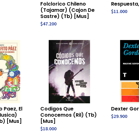
Folclorico Chileno
Respuesta,
(Tajamar) (Cajon De
$11.000
Sastre) (Tb) [Mus]
$47.200
o Paez, El
Codigos Que
Dexter Go
usica)
Conocemos (Ril) (Tb)
$29.900
Tb) [Mus]
[Mus]
$18.000