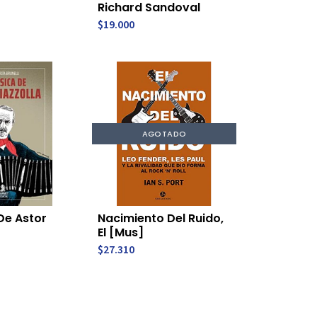
Richard Sandoval
$19.000
AGOTADO
De Astor
Nacimiento Del Ruido,
El [Mus]
$27.310