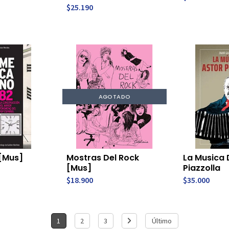
$25.190
AGOTADO
[Mus]
Mostras Del Rock
La Musica 
[Mus]
Piazzolla
$18.900
$35.000
1
2
3
Último