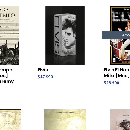
AGO
Tiempo
Elvis
Elvis El Ho
dos]
Mito [Mus]
$47.990
Jeremy
$28.900