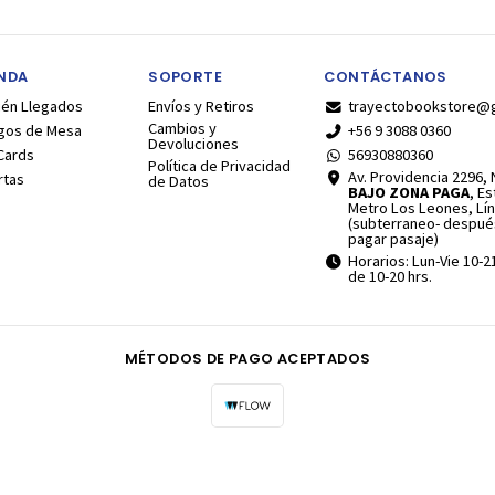
ENDA
SOPORTE
CONTÁCTANOS
ién Llegados
Envíos y Retiros
trayectobookstore@
Cambios y
gos de Mesa
+56 9 3088 0360
Devoluciones
Cards
56930880360
Política de Privacidad
Av. Providencia 2296, N
rtas
de Datos
BAJO ZONA PAGA
, E
Metro Los Leones, Lín
(subterraneo- despué
pagar pasaje)
Horarios: Lun-Vie 10-2
de 10-20 hrs.
MÉTODOS DE PAGO ACEPTADOS