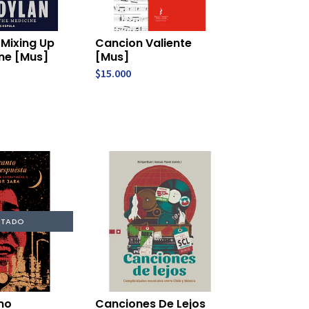
 Mixing Up
Cancion Valiente
ne [Mus]
[Mus]
$15.000
TADO
mo
Canciones De Lejos