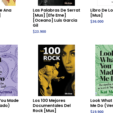
De Ana
Las Palabras De Serrat
Libro De Lo
]
[Mus] [Efe Eme]
[Mus]
[Oceano] Luis Garcia
$36.000
Gil
$23.900
You Made
Los 100 Mejores
Look What
ado)
Documentales Del
Me Do (Ve
Rock [Mus]
$19.900