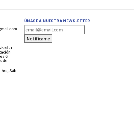
ÚNASE A NUESTRA NEWSLETTER
gmail.com
Notifícame
ivel -3
stación
ea 6.
s de
1 hrs, Sáb