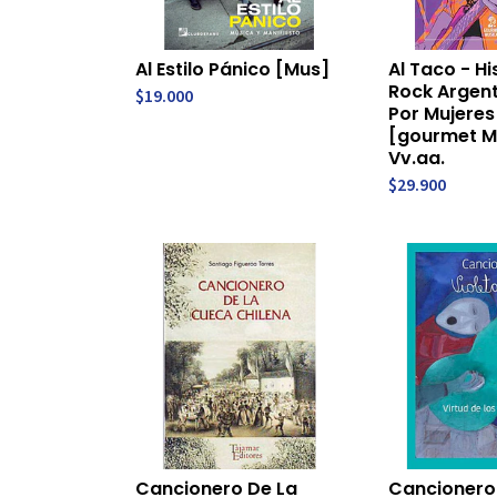
Al Estilo Pánico [Mus]
Al Taco - Hi
Rock Argen
$19.000
Por Mujeres
[gourmet M
Vv.aa.
$29.900
Cancionero De La
Cancionero 