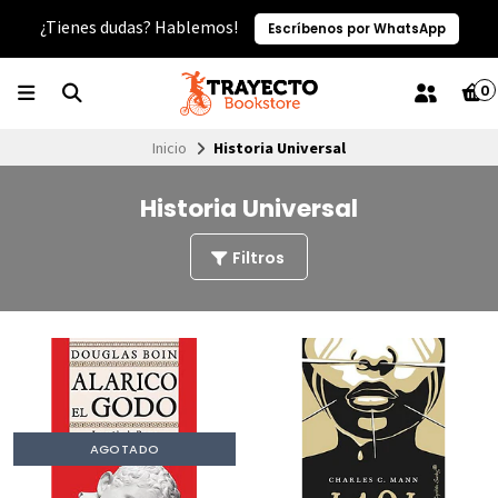
¿Tienes dudas? Hablemos!
Escríbenos por WhatsApp
0
Inicio
Historia Universal
Historia Universal
Filtros
AGOTADO