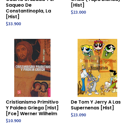
Saqueo De
[Hist]
Constantinopla, La
$23.000
[Hist]
$33.900
Cristianismo Primitivo
De Tom Y Jerry A Las
Y Paidea Griega [Hist]
Supernenas [Hist]
[Fce] Werner Wilhelm
$23.090
$10.900