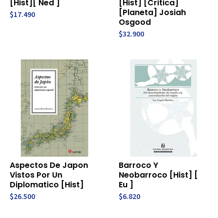
[Hist][ Ned ]
[Hist] [Critica]
[Planeta] Josiah
$17.490
Osgood
$32.900
Aspectos De Japon
Barroco Y
Vistos Por Un
Neobarroco [Hist] [
Diplomatico [Hist]
Eu ]
$26.500
$6.820