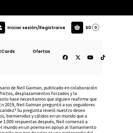
Iniciar sesión/Registrarse
$0
0
) (Td) [Inf]
tCards
Ofertas
 Da Calor (Salamandra)
sario de Neil Gaiman, publicado en colaboración
lictos, desplazamientos forzados y la
 solo hace necesitamos que alguien reafirme que
En 2019, Neil Gaiman preguntó a sus seguidores
a calidez? Su pregunta reveló nuestro deseo
s, bienvenidos y cálidos en un mundo que a
e 1.000 respuestas después, Neil comenzó a
 el mundo en un poema en apoyo al llamamiento
quello que nos da calor es una exploración del