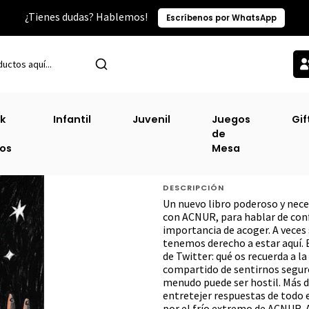
¿Tienes dudas? Hablemos!
Escríbenos por WhatsApp
tegorías TOP
Infantil
Aquello Que Nos Da Calor (Salamandra) (Prh
k
Infantil
Juvenil
Juegos
Gif
de
Aquello Que Nos
ros
Mesa
(Prh) (Td) [Inf]
DESCRIPCIÓN
Un nuevo libro poderoso y nece
con ACNUR, para hablar de conf
importancia de acoger. A veces
tenemos derecho a estar aquí. 
de Twitter: qué os recuerda a l
compartido de sentirnos seguro
menudo puede ser hostil. Más d
entretejer respuestas de todo
por el frío extremo de ACNUR. A