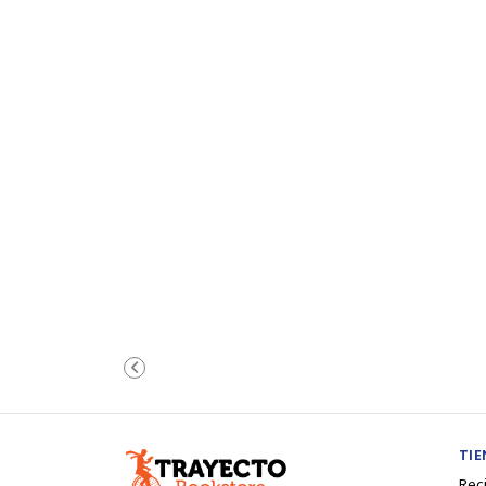
TI
Rec