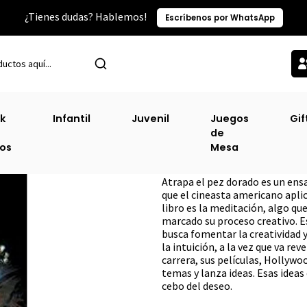
¿Tienes dudas? Hablemos!
Escríbenos por WhatsApp
Inicio
Cine, Teatro Y Television
Atrapa El Pez Dorado
k
Infantil
Juvenil
Juegos
Gif
de
Atrapa El Pez Do
ros
Mesa
DESCRIPCIÓN
Atrapa el pez dorado es un ensay
que el cineasta americano aplic
libro es la meditación, algo qu
marcado su proceso creativo. 
busca fomentar la creatividad y
la intuición, a la vez que va re
carrera, sus películas, Hollywoo
temas y lanza ideas. Esas ideas
cebo del deseo.