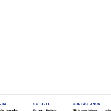
ENDA
SOPORTE
CONTÁCTANOS
ién Llegados
Envíos y Retiros
trayectobookstore@