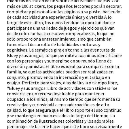
mientras disfrutan de un sinfín de actividades lúdicas. Con
más de 100 stickers, los pequeños lectores podrán decorar,
completar y personalizar las páginas a su gusto, haciendo
de cada actividad una experiencia única y divertida.A lo
largo de este libro, los niños tendrán la oportunidad de
participar en una variedad de juegos y ejercicios que van
desde colorear hasta resolver rompecabezas, lo que no
solo proporciona entretenimiento, sino que también
fomenta el desarrollo de habilidades motoras y
cognitivas. La temática gira en torno a las aventuras de
Bluey y sus amigos, lo que permite a los niños identificarse
con los personajes y sumergirse en su mundo lleno de
diversión y amistad.El libro es ideal para compartir con la
familia, ya que las actividades pueden ser realizadas en
conjunto, promoviendo la interacción y el trabajo en
equipo. Perfecto para viajes, días de lluvia o tiempo libre,
"Bluey y sus amigos. Libro de actividades con stickers" se
convierte en un recurso invaluable para mantener
ocupados a los niños, al mismo tiempo que se fomenta su
creatividad y curiosidad.La encuadernación es de alta
calidad, lo que asegura que el libro soporte el uso continuo
y se mantenga en buen estado a lo largo del tiempo. La
combinación de ilustraciones coloridas y los adorables
personajes de la serie hacen que este libro sea visualmente