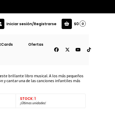
Iniciar sesión/Registrarse
$0
0
allarin [Inf]
tCards
Ofertas
rdin - Arrorro - Yo Tengo
s este brillante libro musical. A los más pequeños
n y cantar una de las canciones infantiles más
STOCK: 1
¡Últimas unidades!