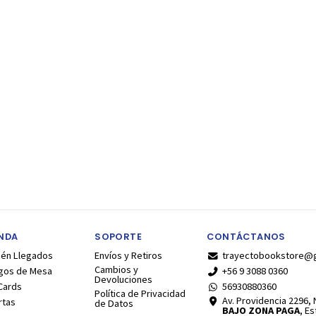
ENDA
SOPORTE
CONTÁCTANOS
ién Llegados
Envíos y Retiros
trayectobookstore@
Cambios y
gos de Mesa
+56 9 3088 0360
Devoluciones
Cards
56930880360
Política de Privacidad
Av. Providencia 2296, N
rtas
de Datos
BAJO ZONA PAGA
, E