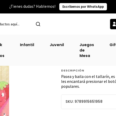
¿Tienes dudas? Hablemos!
Escríbenos por WhatsApp
gorías TOP
Infantil
Canciones Del Jardin - Arrorro - Yo Tengo Un T
k
Infantil
Juvenil
Juegos
Gif
de
Canciones Del Ja
ros
Mesa
Un Tallarin [Inf]
DESCRIPCIÓN
Pasea y baila con el tallarín, e
les encantará presionar el botó
populares.
SKU: 9789915651958