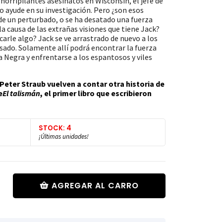
horripilantes asesinatos en Wisconsin, el jefe de
 lo ayude en su investigación. Pero ¿son esos
e un perturbado, o se ha desatado una fuerza
la causa de las extrañas visiones que tiene Jack?
arle algo? Jack se ve arrastrado de nuevo a los
asado. Solamente allí podrá encontrar la fuerza
a Negra y enfrentarse a los espantosos y viles
Peter Straub vuelven a contar otra historia de
e
El talismán
, el primer libro que escribieron
STOCK: 4
¡Últimas unidades!
AGREGAR AL CARRO