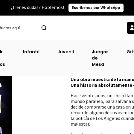
¿Tienes dudas? Hablemos!
Escríbenos por WhatsApp
Inicio
Terror, Horror
Casa Negra [ Terr ] (Db)
k
Infantil
Juvenil
Juegos
Gif
de
Casa Negra [ Terr
ros
Mesa
DESCRIPCIÓN
Una obra maestra de la mano d
Una historia absolutamente 
Hace veinte años, un chico llam
mundo paralelo, para salvar a s
decide comprarse una casa en u
recuerdo alguno de sus aventura
la policía de Los Ángeles cuand
malestar.