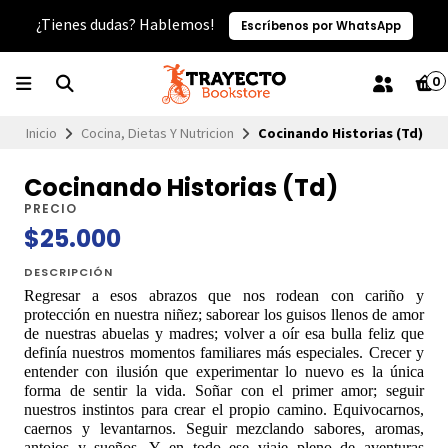
¿Tienes dudas? Hablemos!
Escríbenos por WhatsApp
0
Inicio
Cocina, Dietas Y Nutricion
Cocinando Historias (Td)
Cocinando Historias (Td)
PRECIO
$25.000
DESCRIPCIÓN
Regresar a esos abrazos que nos rodean con cariño y
protección en nuestra niñez; saborear los guisos llenos de amor
de nuestras abuelas y madres; volver a oír esa bulla feliz que
definía nuestros momentos familiares más especiales. Crecer y
entender con ilusión que experimentar lo nuevo es la única
forma de sentir la vida. Soñar con el primer amor; seguir
nuestros instintos para crear el propio camino. Equivocarnos,
caernos y levantarnos. Seguir mezclando sabores, aromas,
antojos y sueños. Y en todo ese viaje pleno de aventuras