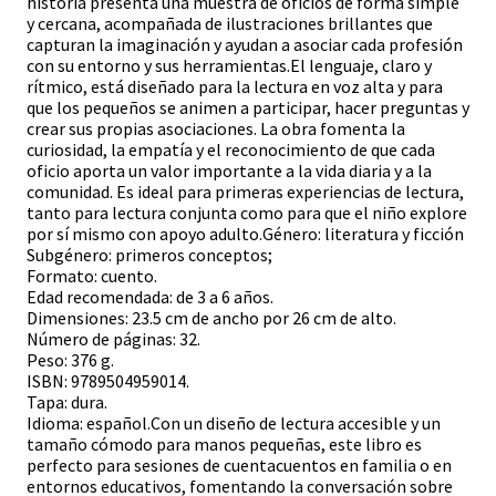
historia presenta una muestra de oficios de forma simple
y cercana, acompañada de ilustraciones brillantes que
capturan la imaginación y ayudan a asociar cada profesión
con su entorno y sus herramientas.El lenguaje, claro y
rítmico, está diseñado para la lectura en voz alta y para
que los pequeños se animen a participar, hacer preguntas y
crear sus propias asociaciones. La obra fomenta la
curiosidad, la empatía y el reconocimiento de que cada
oficio aporta un valor importante a la vida diaria y a la
comunidad. Es ideal para primeras experiencias de lectura,
tanto para lectura conjunta como para que el niño explore
por sí mismo con apoyo adulto.Género: literatura y ficción
Subgénero: primeros conceptos;
Formato: cuento.
Edad recomendada: de 3 a 6 años.
Dimensiones: 23.5 cm de ancho por 26 cm de alto.
Número de páginas: 32.
Peso: 376 g.
ISBN: 9789504959014.
Tapa: dura.
Idioma: español.Con un diseño de lectura accesible y un
tamaño cómodo para manos pequeñas, este libro es
perfecto para sesiones de cuentacuentos en familia o en
entornos educativos, fomentando la conversación sobre