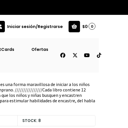
Iniciar sesión/Registrarse
$0
0
 [Prh] Gareth Williams
tCards
Ofertas
 Libro De Encastre [Inf]
] Gareth Williams
s una forma maravillosa de iniciar a los niños
rano. ////////////////Cada libro contiene 12
 que los niños y niñas busquen y encastren
 para estimular habilidades de encastre, del habla
STOCK: 8