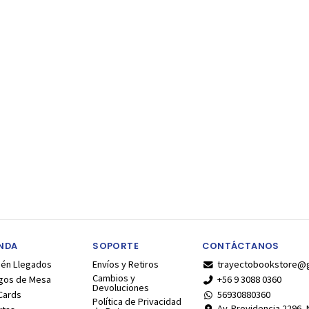
ENDA
SOPORTE
CONTÁCTANOS
ién Llegados
Envíos y Retiros
trayectobookstore@
Cambios y
gos de Mesa
+56 9 3088 0360
Devoluciones
Cards
56930880360
Política de Privacidad
Av. Providencia 2296, N