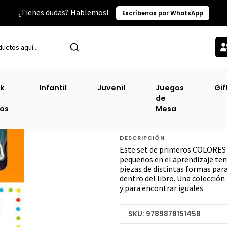
¿Tienes dudas? Hablemos!
Escríbenos por WhatsApp
P
Infantil
Colores Mi Primer Libro De Encastre [Inf] [Catapulta]
k
Infantil
Juvenil
Juegos
Gif
de
Colores Mi Primer
ros
Mesa
[Catapulta] [Prh
DESCRIPCIÓN
Este set de primeros COLORES e
pequeños en el aprendizaje temp
piezas de distintas formas para
dentro del libro. Una colección
y para encontrar iguales.
SKU: 9789878151458