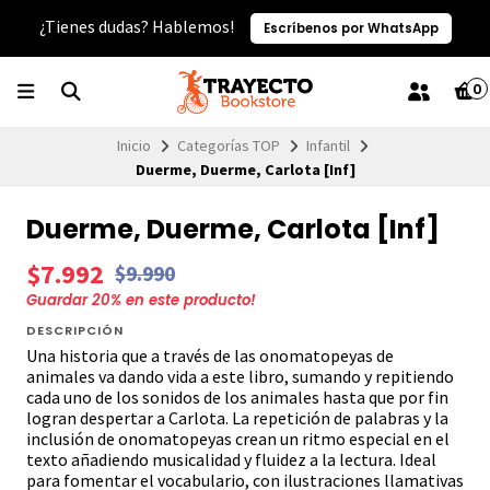
¿Tienes dudas? Hablemos!
Escríbenos por WhatsApp
0
Inicio
Categorías TOP
Infantil
Duerme, Duerme, Carlota [Inf]
Duerme, Duerme, Carlota [Inf]
$7.992
$9.990
Guardar
20
% en este producto!
DESCRIPCIÓN
Una historia que a través de las onomatopeyas de
animales va dando vida a este libro, sumando y repitiendo
cada uno de los sonidos de los animales hasta que por fin
logran despertar a Carlota. La repetición de palabras y la
inclusión de onomatopeyas crean un ritmo especial en el
texto añadiendo musicalidad y fluidez a la lectura. Ideal
para fomentar el vocabulario, con ilustraciones llamativas