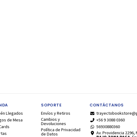
ENDA
SOPORTE
CONTÁCTANOS
ién Llegados
Envíos y Retiros
trayectobookstore@
Cambios y
gos de Mesa
+56 9 3088 0360
Devoluciones
Cards
56930880360
Política de Privacidad
Av. Providencia 2296, N
rtas
de Datos