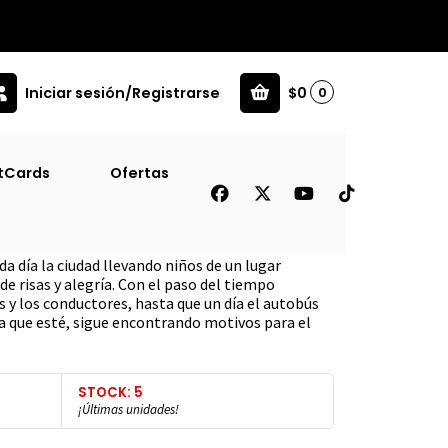
Iniciar sesión/Registrarse
$0
0
tCards
Ofertas
llo (Td)
a día la ciudad llevando niños de un lugar
e risas y alegría. Con el paso del tiempo
s y los conductores, hasta que un día el autobús
ra que esté, sigue encontrando motivos para el
STOCK: 5
¡Últimas unidades!