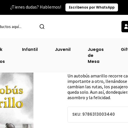
¿Tienes dudas? Hablemos!
Escríbenos por WhatsApp
Inicio
Categorías TOP
Infantil
El Autobus Amarillo (Td)
k
Infantil
Juvenil
Juegos
Gif
de
El Autobus Amari
ros
Mesa
DESCRIPCIÓN
Un autobús amarillo recorre cad
importante a otro, llenándose d
cambian las rutas, los pasajero
queda solo. Aun así, dondequie
asombro y la felicidad.
SKU: 9786313003440