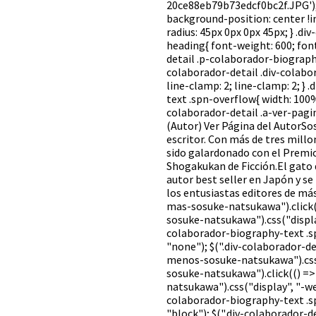
20ce88eb79b73edcf0bc2f.JPG');
background-position: center !i
radius: 45px 0px 0px 45px; } .d
heading{ font-weight: 600; font
detail .p-colaborador-biography-
colaborador-detail .div-colabo
line-clamp: 2; line-clamp: 2; }
text .spn-overflow{ width: 100%;
colaborador-detail .a-ver-pagi
(Autor) Ver Página del AutorS
escritor. Con más de tres millo
sido galardonado con el Premio
Shogakukan de Ficción.El gato
autor best seller en Japón y se
los entusiastas editores de má
mas-sosuke-natsukawa").click((
sosuke-natsukawa").css("display
colaborador-biography-text .s
"none"); $(".div-colaborador-d
menos-sosuke-natsukawa").css("
sosuke-natsukawa").click(() =>
natsukawa").css("display", "-we
colaborador-biography-text .s
"block"); $(".div-colaborador-