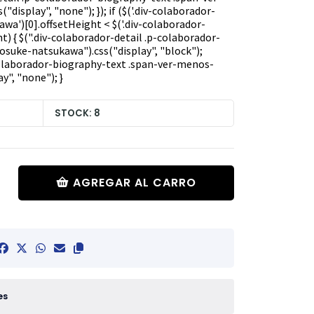
isplay", "none"); }); if ($('.div-colaborador-
a')[0].offsetHeight < $('.div-colaborador-
t) { $(".div-colaborador-detail .p-colaborador-
suke-natsukawa").css("display", "block");
-colaborador-biography-text .span-ver-menos-
y", "none"); }
STOCK: 8
AGREGAR AL CARRO
es