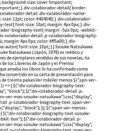
 background-size: cover !important;
mportant; } .div-colaborador-detail{ border-
iv-colaborador-detail .div-colaborador-name-
-size: 12pt; color: #404040; } .div-colaborador-
text{ font-size: 10pt; margin: 4px 0px; } .div-
rador-biography-text{ margin: -5px 0px; -webkit-
 .div-colaborador-detail .p-colaborador-biography-
 margin: 4px 0px; color: #ff5a00; } .div-
na-autor{ font-size: 10pt; } } Sosuke Natsukawa
osuke Natsukawa (Japón, 1978) es médico y
nes de ejemplares vendidos de sus novelas, ha
 de los Libreros de Japón y el Premio
 que amaba los libros lo ha confirmado como
 ha convertido en su carta de presentación para
s de treinta países.Ver másVer menos $(".spn-ver-
) => { $(".div-colaborador-biography-text-
", "block"); $(".div-colaborador-detail .p-
pn-ver-mas-sosuke-natsukawa").css("display",
etail .p-colaborador-biography-text .span-ver-
display", "block"); }); $(".span-ver-menos-
 { $(".div-colaborador-biography-text-sosuke-
bkit-box"); $(".div-colaborador-detail .p-
pn-ver-mas-sosuke-natsukawa").css("display",
detail .p-colaborador-biography-text .span-ver-