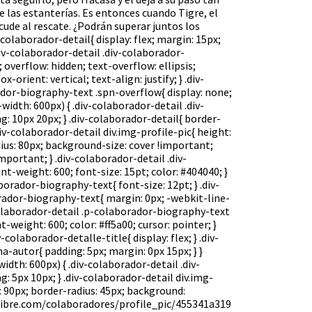
e las estanterías. Es entonces cuando Tigre, el
acude al rescate. ¿Podrán superar juntos los
colaborador-detail{ display: flex; margin: 15px;
iv-colaborador-detail .div-colaborador-
 overflow: hidden; text-overflow: ellipsis;
-orient: vertical; text-align: justify; } .div-
dor-biography-text .spn-overflow{ display: none;
idth: 600px) { .div-colaborador-detail .div-
: 10px 20px; } .div-colaborador-detail{ border-
div-colaborador-detail div.img-profile-pic{ height:
ius: 80px; background-size: cover !important;
portant; } .div-colaborador-detail .div-
-weight: 600; font-size: 15pt; color: #404040; }
borador-biography-text{ font-size: 12pt; } .div-
rador-biography-text{ margin: 0px; -webkit-line-
-colaborador-detail .p-colaborador-biography-text
-weight: 600; color: #ff5a00; cursor: pointer; }
colaborador-detalle-title{ display: flex; } .div-
a-autor{ padding: 5px; margin: 0px 15px; } }
th: 600px) { .div-colaborador-detail .div-
 5px 10px; } .div-colaborador-detail div.img-
h: 90px; border-radius: 45px; background:
alibre.com/colaboradores/profile_pic/455341a319