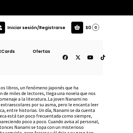
Iniciar sesión/Registrarse
$0
0
rijalbo] [Prh] Sosuke Natsukawa
tCards
Ofertas
aba Las Bibliotecas [Asi]
 Sosuke Natsukawa
los libros, un fenómeno japonés que ha
n de miles de lectores, llega una novela que nos
homenaje a la literatura..La joven Nanami no
 extraescolares por su asma, pero le encanta leer
eca, entre historias. Un día, Nanami se da cuenta
ioteca está tan poco frecuentada como siempre,
pareciendo poco a poco. Cuando avisa al personal,
ntonces Nanami se topa con un misterioso
a seguirlo, pero fracasa y él deja a su paso tan