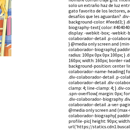
solo un extraño haz de luz entr
gato favorito de los lectores, 
desafíos que les aguardan? .div-
background-color: #feedd3; } .d
biography-text{ color: #404040;
display: -webkit-box; -webkit-box
colaborador-detail .p-colabora
} @media only screen and (min-w
colaborador-biography{ padding
radius: 100px 0px 0px 100px; } .
160px; width: 160px; border-rad
background-position: center !im
colaborador-name-heading{ font
.div-colaborador-detail .p-cola
colaborador-detail .div-colabo
clamp: 4; line-clamp: 4; } .div
.spn-overflow{ margin: 0px; font
.div-colaborador-biography .div-
colaborador-detail .a-ver-pagin
@media only screen and (max-wid
colaborador-biography{ padding:
profile-pic{ height: 90px; widt
url('https://statics.cdn1.busc