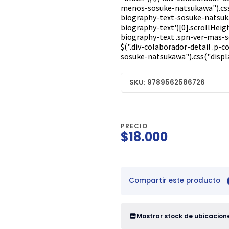
menos-sosuke-natsukawa").css("d
biography-text-sosuke-natsukaw
biography-text')[0].scrollHeigh
biography-text .spn-ver-mas-so
$(".div-colaborador-detail .p
sosuke-natsukawa").css("displa
SKU: 9789562586726
PRECIO
$18.000
Compartir este producto
Mostrar stock de ubicacion