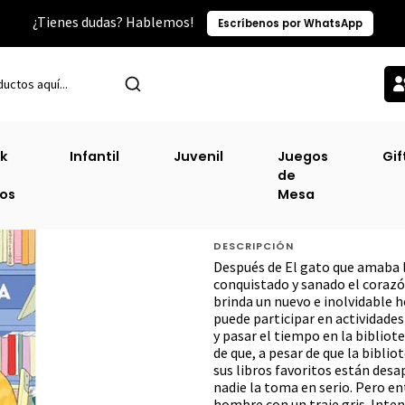
¿Tienes dudas? Hablemos!
Escríbenos por WhatsApp
na, Coreana, Japonesa
El Gato Que Cuidaba Las Bibliotecas [Asi] [G
k
Infantil
Juvenil
Juegos
Gif
de
El Gato Que Cuid
ros
Mesa
[Grijalbo] [Prh]
DESCRIPCIÓN
Después de El gato que amaba 
conquistado y sanado el corazó
brinda un nuevo e inolvidable 
puede participar en actividades
y pasar el tiempo en la bibliot
de que, a pesar de que la bibl
sus libros favoritos están desa
nadie la toma en serio. Pero e
hombre con un traje gris. Intent