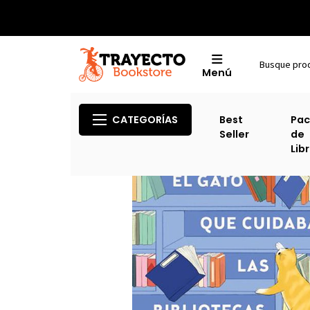
Menú
Inicio
Ficción Y No Ficción Chi
CATEGORÍAS
Best
Pac
Seller
de
Lib