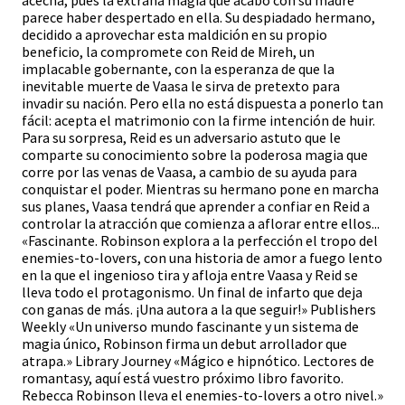
acecha, pues la extraña magia que acabó con su madre
parece haber despertado en ella. Su despiadado hermano,
decidido a aprovechar esta maldición en su propio
beneficio, la compromete con Reid de Mireh, un
implacable gobernante, con la esperanza de que la
inevitable muerte de Vaasa le sirva de pretexto para
invadir su nación. Pero ella no está dispuesta a ponerlo tan
fácil: acepta el matrimonio con la firme intención de huir.
Para su sorpresa, Reid es un adversario astuto que le
comparte su conocimiento sobre la poderosa magia que
corre por las venas de Vaasa, a cambio de su ayuda para
conquistar el poder. Mientras su hermano pone en marcha
sus planes, Vaasa tendrá que aprender a confiar en Reid a
controlar la atracción que comienza a aflorar entre ellos...
«Fascinante. Robinson explora a la perfección el tropo del
enemies-to-lovers, con una historia de amor a fuego lento
en la que el ingenioso tira y afloja entre Vaasa y Reid se
lleva todo el protagonismo. Un final de infarto que deja
con ganas de más. ¡Una autora a la que seguir!» Publishers
Weekly «Un universo mundo fascinante y un sistema de
magia único, Robinson firma un debut arrollador que
atrapa.» Library Journey «Mágico e hipnótico. Lectores de
romantasy, aquí está vuestro próximo libro favorito.
Rebecca Robinson lleva el enemies-to-lovers a otro nivel.»