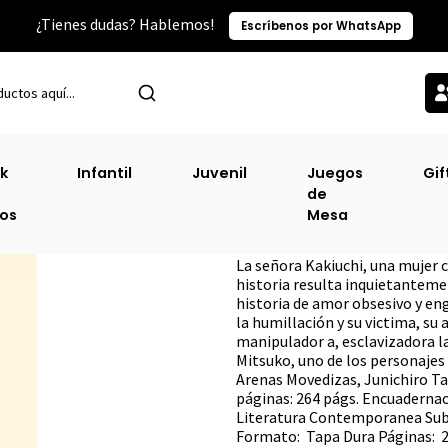
¿Tienes dudas? Hablemos!
Escríbenos por WhatsApp
Ficción Y No Ficción China, Coreana, Japonesa
Escenas De La Vida
k
Infantil
Juvenil
Juegos
Gif
de
Escenas De La Vi
ros
Mesa
DESCRIPCIÓN
La señora Kakiuchi, una mujer c
historia resulta inquietantemen
historia de amor obsesivo y en
la humillación y su victima, su
manipulador a, esclavizadora l
Mitsuko, uno de los personajes
Arenas Movedizas, Junichiro Ta
páginas: 264 págs. Encuadernac
Literatura Contemporanea Sub-
Formato: Tapa Dura Páginas: 