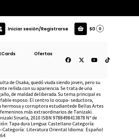
Iniciar sesión/Registrarse
$0
0
 Rural
tCards
Ofertas
da Rural
ulta de Osaka, quedó viuda siendo joven, pero su
te reñida con su apariencia. Se trata de una
gaño, de maldad deliberada. Su tema principal es
 afable esposo. El centro lo ocupa- seductora,
a hermosa y corruptora estudiantede Bellas Artes
 femeninos más extraordinarios de Tanizaki.
nizaki Siruela, 2010 ISBN 9788498413878 Nº de
ión: Tapa dura Lengua: Castellano Categoría:
Categoría: Literatura Oriental Idioma: Español
264