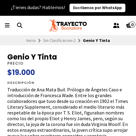
¿Tienes dudas? Hablemos!
Escríbenos por WhatsApp
0
Inicio
Sin Clasificacion-2
Genio Y Tinta
Genio Y Tinta
PRECIO
$19.000
DESCRIPCIÓN
Traducción de Ana Mata Buil. Prólogo de Ángeles Caso e
introducción de Francesca Wade. Entre los grandes
colaboradores que tuvo desde su creación en 1902 el Times
Literary Supplement, considerado el medio literario más
respetable de la época por T. S. Eliot, figuraban nombres
como los del propio Eliot y Henry James, pero, según su
director, la joya de la corona fue sin duda Virginia Woolf. En
estos ensayos extraordinarios, la joven crítica supo arrojar
nueva luz sobre escritores conocidos y construir