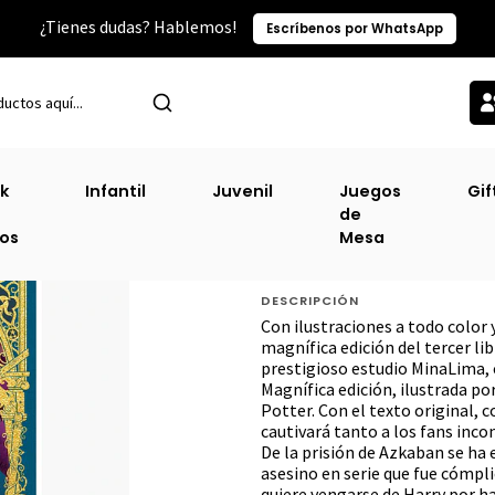
¿Tienes dudas? Hablemos!
Escríbenos por WhatsApp
ia Y Aventuras
Harry Potter Y El Prisionero De Azkaban #3 (Minali
k
Infantil
Juvenil
Juegos
Gif
de
Harry Potter Y El
ros
Mesa
(Minalima Pop U
DESCRIPCIÓN
Con ilustraciones a todo color 
magnífica edición del tercer lib
prestigioso estudio MinaLima, c
Magnífica edición, ilustrada por
Potter. Con el texto original,
cautivará tanto a los fans inco
De la prisión de Azkaban se ha e
asesino en serie que fue cómpli
quiere vengarse de Harry por ha