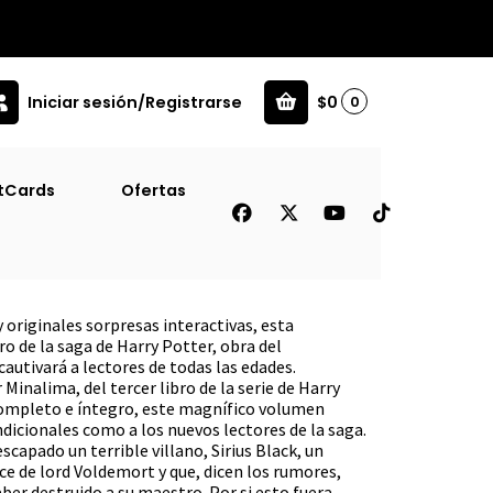
Iniciar sesión/Registrarse
$0
0
ma Pop Up) (Td)
tCards
Ofertas
 Prisionero De Azkaban #3
p) (Td)
y originales sorpresas interactivas, esta
ro de la saga de Harry Potter, obra del
autivará a lectores de todas las edades.
 Minalima, del tercer libro de la serie de Harry
 completo e íntegro, este magnífico volumen
ndicionales como a los nuevos lectores de la saga.
scapado un terrible villano, Sirius Black, un
ce de lord Voldemort y que, dicen los rumores,
ber destruido a su maestro. Por si esto fuera