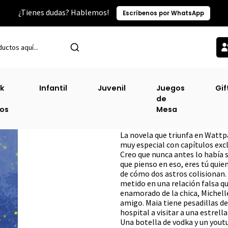
¿Tienes dudas? Hablemos!
Escríbenos por WhatsApp
Inicio
Sin Clasificacion-2
Hasta Que Nos Quedemos Sin Estrellas
k
Infantil
Juvenil
Juegos
Gif
de
Hasta Que Nos Qu
ros
Mesa
DESCRIPCIÓN
La novela que triunfa en Wattpa
muy especial con capítulos excl
Creo que nunca antes lo había s
que pienso en eso, eres tú quien
de cómo dos astros colisionan.
metido en una relación falsa qu
enamorado de la chica, Michelle
amigo. Maia tiene pesadillas de
hospital a visitar a una estrel
Una botella de vodka y un yout