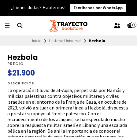
¿Tienes dudas? Hablemos!
Escríbenos por WhatsApp
0
Inicio
Historia Universal
Hezbola
Hezbola
PRECIO
$21.900
DESCRIPCIÓN
La operación Diluvio de al-Aqsa, perpetrada por Hamás y
milicias palestinas contra objetivos militares y civiles
israelíes en el entorno de la Franja de Gaza, en octubre de
2023, volvió a situar en primera línea a Hezbolá, dispuesta
a prestar su apoyo al frente palestino. Con el
recrudecimiento de los ataques, se ha especulado mucho
sobre la respuesta militar israelí en Líbano y una escalada
bélica en la región. De ahí la importancia de conocer el
origen y desarrollo de esta formación que sobrepasa los