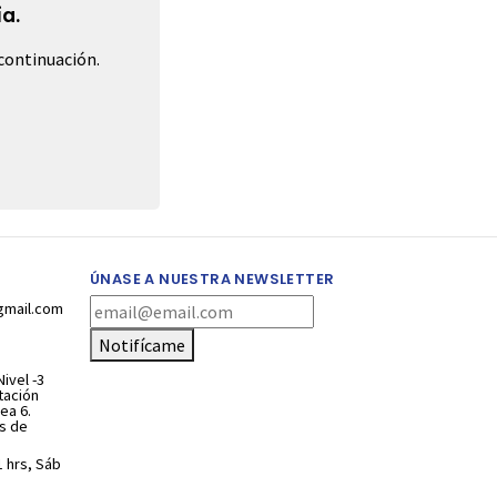
a.
continuación.
ÚNASE A NUESTRA NEWSLETTER
gmail.com
Notifícame
ivel -3
stación
ea 6.
s de
1 hrs, Sáb