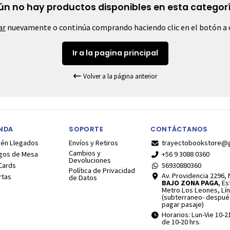
ún no hay productos disponibles en esta categorí
ar
nuevamente o continúa comprando haciendo clic en el botón a 
Ir a la pagina principal
Volver a la página anterior
ENDA
SOPORTE
CONTÁCTANOS
ién Llegados
Envíos y Retiros
trayectobookstore@
Cambios y
gos de Mesa
+56 9 3088 0360
Devoluciones
Cards
56930880360
Política de Privacidad
Av. Providencia 2296, N
rtas
de Datos
BAJO ZONA PAGA
, E
Metro Los Leones, Lín
(subterraneo- despué
pagar pasaje)
Horarios: Lun-Vie 10-2
de 10-20 hrs.