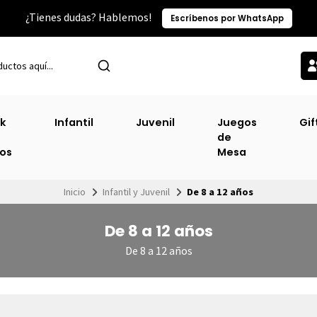
¿Tienes dudas? Hablemos!
Escríbenos por WhatsApp
k
Infantil
Juvenil
Juegos
Gif
de
ros
Mesa
Inicio
Infantil y Juvenil
De 8 a 12 años
De 8 a 12 años
De 8 a 12 años