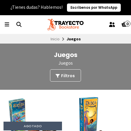
¿Tienes dudas? Hablemos!
Escríbenos por WhatsApp
0
Inicio
Juegos
Juegos
Juegos
Filtros
AGOTADO