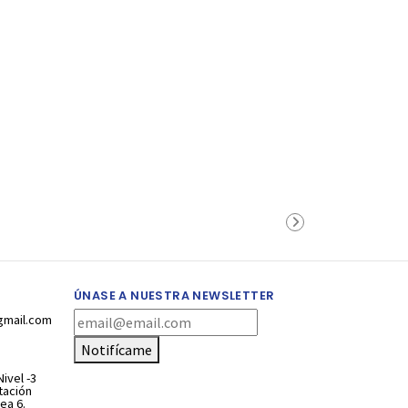
ÚNASE A NUESTRA NEWSLETTER
gmail.com
Notifícame
ivel -3
stación
ea 6.