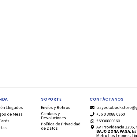
ENDA
SOPORTE
CONTÁCTANOS
ién Llegados
Envíos y Retiros
trayectobookstore@
Cambios y
gos de Mesa
+56 9 3088 0360
Devoluciones
Cards
56930880360
Política de Privacidad
Av. Providencia 2296, N
rtas
de Datos
BAJO ZONA PAGA
, E
Metro Los Leones, Lín