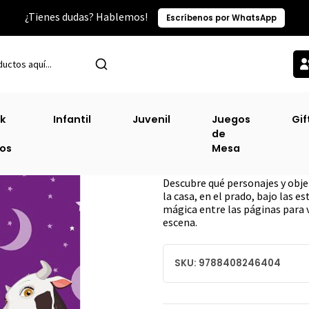
¿Tienes dudas? Hablemos!
Escríbenos por WhatsApp
io
Categorías TOP
Infantil
La Graja De Zenon Linterna Magica [
k
Infantil
Juvenil
Juegos
Gif
de
La Graja De Zeno
ros
Mesa
DESCRIPCIÓN
Descubre qué personajes y obje
la casa, en el prado, bajo las es
mágica entre las páginas para v
escena.
SKU: 9788408246404