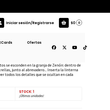
Iniciar sesión/Registrarse
$0
0
Inf]
tCards
Ofertas
n Linterna Magica [Inf]
tos se esconden en la granja de Zenón: dentro de
trellas, junto al abrevadero... Inserta la linterna
er todos los detalles que se ocultan en cada
STOCK: 1
¡Últimas unidades!