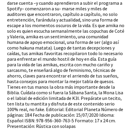
darse cuenta –y cuando aprendieron a subir el programa a
Spotify– comenzaron a su- marse miles y miles de
auditores que encontraron, capítulo a capítulo, no solo
entretención, farándula y actualidad, sino una forma de
escape a los momentos oscuros de la vida. Es que amika no
solo es quien escucha semanalmente las copuchas de Coté
y Valeria, amika es un sentimiento, una comunidad
humana de apoyo emocional, una forma de ser (algo así
como hakuna matata). Luego de tantas decepciones y
caídas, tus amikas favoritas recopilaron todo lo necesario
para enfrentar el mundo hostil de hoy en día. Esta guía
para la vida de las amikas, escrita con mucho cariño y
sarcasmo, te enseñará algo de feminismo, técnicas de
ahorro, claves para encontrar el arriendo de tus sueños,
hasta consejos para montar la mejor tabla de quesos.
Tienes en tus manos la obra más importante desde la
Biblia. Cuídala como si fuera la Sábana Santa, la Mona Lisa
o el labial de edición limitada de K3l. Prepárate un tecito,
ten lista tu mantita y disfruta de este contenido serio
100% real, no fake. Editorial: Editorial Planeta Número de
páginas: 184 Fecha de publicación: 15/07/2020 Idioma:
Español ISBN: 978-956-360-763-5 Formato: 17 x 24 cm.
Presentación: Rústica con solapas