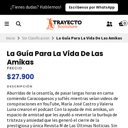
¿Tienes dudas? Hablemos!
Escríbenos por WhatsApp
0
Inicio
Sin Clasificacion
La Guía Para La Vida De Las Amikas
La Guía Para La Vida De Las
Amikas
PRECIO
$27.900
DESCRIPCIÓN
Aburridas de la cesantía, de pasar largas horas en cama
comiendo Caracoquesos y suflés mientras veían videos de
conspiraciones en YouTube, María José Castro y Valeria
Luna crearon el podcast Con la ayuda de mis amikas, un
espacio de amistad que les ayudó a reventar la burbuja de
tristeza y ansiedad que les generó el cierre de la
prestigiosa y única Revista M de Las Últimas Noticias. Sin