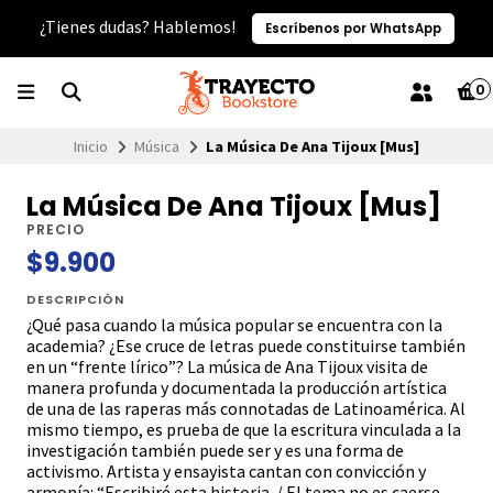
¿Tienes dudas? Hablemos!
Escríbenos por WhatsApp
0
Inicio
Música
La Música De Ana Tijoux [Mus]
La Música De Ana Tijoux [Mus]
PRECIO
$9.900
DESCRIPCIÓN
¿Qué pasa cuando la música popular se encuentra con la
academia? ¿Ese cruce de letras puede constituirse también
en un “frente lírico”? La música de Ana Tijoux visita de
manera profunda y documentada la producción artística
de una de las raperas más connotadas de Latinoamérica. Al
mismo tiempo, es prueba de que la escritura vinculada a la
investigación también puede ser y es una forma de
activismo. Artista y ensayista cantan con convicción y
armonía: “Escribiré esta historia. / El tema no es caerse,