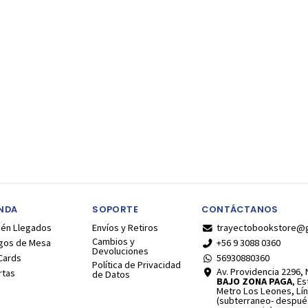
ENDA
SOPORTE
CONTÁCTANOS
ién Llegados
Envíos y Retiros
trayectobookstore@
Cambios y
gos de Mesa
+56 9 3088 0360
Devoluciones
Cards
56930880360
Política de Privacidad
Av. Providencia 2296, N
rtas
de Datos
BAJO ZONA PAGA
, E
Metro Los Leones, Lín
(subterraneo- despué