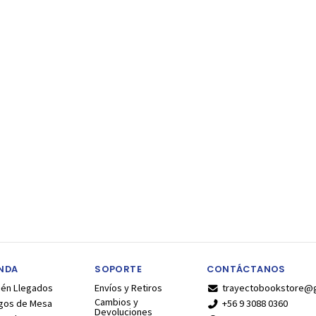
ENDA
SOPORTE
CONTÁCTANOS
ién Llegados
Envíos y Retiros
trayectobookstore@
Cambios y
gos de Mesa
+56 9 3088 0360
Devoluciones