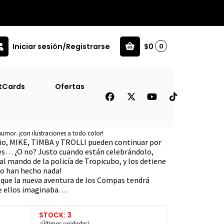
Iniciar sesión/Registrarse
$0
0
on
tCards
Ofertas
an De La Prision
mor. ¡con ilustraciones a todo color!
rio, MIKE, TIMBA y TROLLI pueden continuar por
nes… ¿O no? Justo cuando están celebrándolo,
l mando de la policía de Tropicubo, y los detiene
no han hecho nada!
 que la nueva aventura de los Compas tendrá
de ellos imaginaba…
STOCK: 3
¡Últimas unidades!