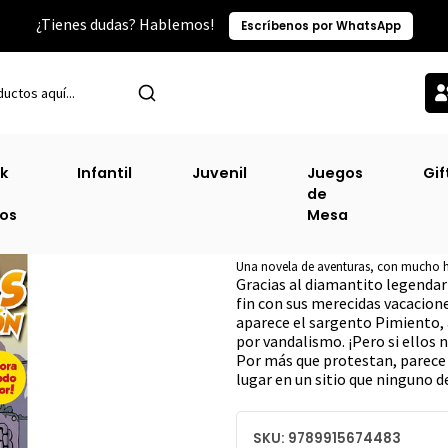
¿Tienes dudas? Hablemos!
Escríbenos por WhatsApp
nicio
Categorías TOP
Infantil
Los Compas Escapan De La Prisi
k
Infantil
Juvenil
Juegos
Gif
de
Los Compas Escap
ros
Mesa
DESCRIPCIÓN
Una novela de aventuras, con mucho hu
Gracias al diamantito legenda
fin con sus merecidas vacacio
aparece el sargento Pimiento, a
por vandalismo. ¡Pero si ellos 
Por más que protestan, parece
lugar en un sitio que ninguno 
SKU: 9789915674483