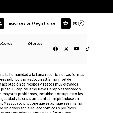
Iniciar sesión/Registrarse
$0
0
(Tb) [Inf]
tCards
Ofertas
Vuelan Al Atardecer (Sm)
ar a la humanidad a la Luna requirió nuevas formas
res público y privado, un altísimo nivel de
 aceptación de riesgos y gastos muy elevados
 plazo. El capitalismo lleva tiempo estancado y
s mayores problemas, incluidas por supuesto las
gualdad y la crisis ambiental. Inspirándose en
ar, Mazzucato propone que se aplique ese mismo
 de objetivos sociales, económicos y políticos
uestro estancamiento rumbo a un futuro más