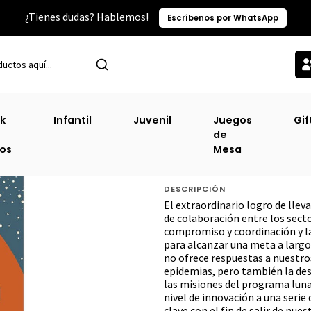
¿Tienes dudas? Hablemos!
Escríbenos por WhatsApp
ategorías TOP
Infantil
Los Escarabajos Vuelan Al Atardecer (Sm) 
k
Infantil
Juvenil
Juegos
Gif
de
Los Escarabajos 
ros
Mesa
(Tb) [Inf]
DESCRIPCIÓN
El extraordinario logro de llev
de colaboración entre los secto
compromiso y coordinación y la
para alcanzar una meta a largo
no ofrece respuestas a nuestro
epidemias, pero también la desi
las misiones del programa lun
nivel de innovación a una serie
clave con el fin de salir de n