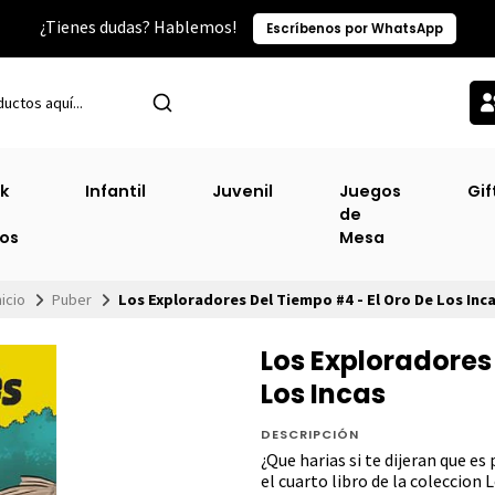
¿Tienes dudas? Hablemos!
Escríbenos por WhatsApp
k
Infantil
Juvenil
Juegos
Gif
de
ros
Mesa
nicio
Puber
Los Exploradores Del Tiempo #4 - El Oro De Los Inc
Los Exploradores
Los Incas
DESCRIPCIÓN
¿Que harias si te dijeran que es 
el cuarto libro de la coleccion