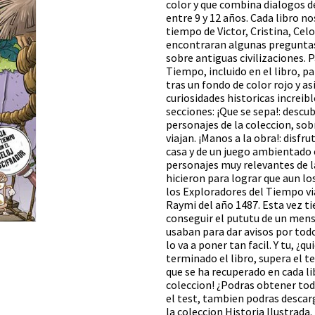
color y que combina dialogos d
entre 9 y 12 años. Cada libro no
tiempo de Victor, Cristina, Celo
encontraran algunas preguntas 
sobre antiguas civilizaciones. P
Tiempo, incluido en el libro, p
tras un fondo de color rojo y as
curiosidades historicas increibl
secciones: ¡Que se sepa!: descu
personajes de la coleccion, sob
viajan. ¡Manos a la obra!: disf
casa y de un juego ambientado e
personajes muy relevantes de l
hicieron para lograr que aun lo
los Exploradores del Tiempo via
Raymi del año 1487. Esta vez t
conseguir el pututu de un mensa
usaban para dar avisos por tod
lo va a poner tan facil. Y tu, ¿
terminado el libro, supera el t
que se ha recuperado en cada lib
coleccion! ¿Podras obtener tod
el test, tambien podras descarg
la coleccion Historia Ilustrada.