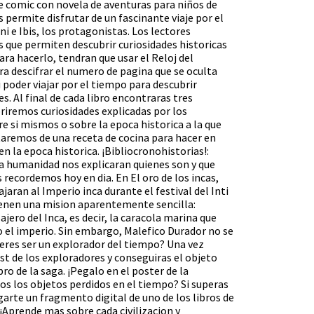
e comic con novela de aventuras para niños de
s permite disfrutar de un fascinante viaje por el
ni e Ibis, los protagonistas. Los lectores
que permiten descubrir curiosidades historicas
ara hacerlo, tendran que usar el Reloj del
ara descifrar el numero de pagina que se oculta
i poder viajar por el tiempo para descubrir
es. Al final de cada libro encontraras tres
briremos curiosidades explicadas por los
re si mismos o sobre la epoca historica a la que
rutaremos de una receta de cocina para hacer en
n la epoca historica. ¡Bibliocronohistorias!:
a humanidad nos explicaran quienes son y que
s recordemos hoy en dia. En El oro de los incas,
jaran al Imperio inca durante el festival del Inti
ienen una mision aparentemente sencilla:
jero del Inca, es decir, la caracola marina que
o el imperio. Sin embargo, Malefico Durador no se
quieres ser un explorador del tiempo? Una vez
est de los exploradores y conseguiras el objeto
ro de la saga. ¡Pegalo en el poster de la
os los objetos perdidos en el tiempo? Si superas
arte un fragmento digital de uno de los libros de
 ¡Aprende mas sobre cada civilizacion y