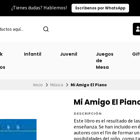
¿Tienes dudas? Hablemos!
Escríbenos por WhatsApp
k
Infantil
Juvenil
Juegos
Gif
de
ros
Mesa
Inicio
Música
Mi Amigo El Piano
Mi Amigo El Pian
DESCRIPCIÓN
Este libro es el resultado de la
enseñanza. Se han incluido en é
autores con el fin de formar un
posibilidades del niño, como 