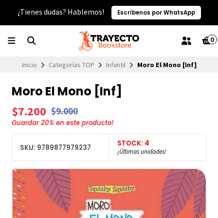
¿Tienes dudas? Hablemos!
Escríbenos por WhatsApp
0
Inicio
Categorías TOP
Infantil
Moro El Mono [Inf]
Moro El Mono [Inf]
$7.200
$9.000
Guardar
20
% en este producto!
STOCK: 4
SKU: 9789877979237
¡Últimas unidades!