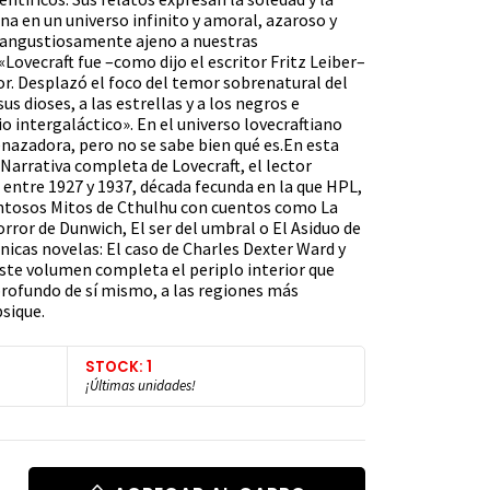
a en un universo infinito y amoral, azaroso y
 y angustiosamente ajeno a nuestras
«Lovecraft fue –como dijo el escritor Fritz Leiber–
or. Desplazó el foco del temor sobrenatural del
 dioses, a las estrellas y a los negros e
 intergaláctico». En el universo lovecraftiano
azadora, pero no se sabe bien qué es.En esta
Narrativa completa de Lovecraft, el lector
 entre 1927 y 1937, década fecunda en la que HPL,
ntosos Mitos de Cthulhu con cuentos como La
ror de Dunwich, El ser del umbral o El Asiduo de
únicas novelas: El caso de Charles Dexter Ward y
Este volumen completa el periplo interior que
rofundo de sí mismo, a las regiones más
sique.
STOCK: 1
¡Últimas unidades!