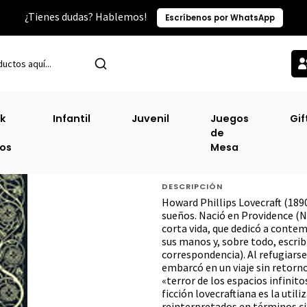
¿Tienes dudas? Hablemos!
Escríbenos por WhatsApp
nicio
Terror Y Horror
Narrativa Completa Lovecraft Vol #2 (Td-6
k
Infantil
Juvenil
Juegos
Gif
de
Narrativa Comple
ros
Mesa
63)
DESCRIPCIÓN
Howard Phillips Lovecraft (189
sueños. Nació en Providence (Nu
corta vida, que dedicó a contem
sus manos y, sobre todo, escrib
correspondencia). Al refugiars
embarcó en un viaje sin retorn
«terror de los espacios infinito
ficción lovecraftiana es la util
reinterpretados en términos cie