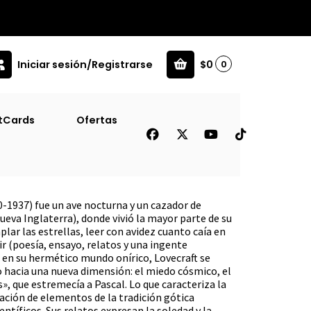
Iniciar sesión/Registrarse
$0
0
3)
tCards
Ofertas
ta Lovecraft Vol #2 (Td-
0-1937) fue un ave nocturna y un cazador de
eva Inglaterra), donde vivió la mayor parte de su
plar las estrellas, leer con avidez cuanto caía en
ir (poesía, ensayo, relatos y una ingente
e en su hermético mundo onírico, Lovecraft se
o hacia una nueva dimensión: el miedo cósmico, el
s», que estremecía a Pascal. Lo que caracteriza la
ización de elementos de la tradición gótica
ntíficos. Sus relatos expresan la soledad y la