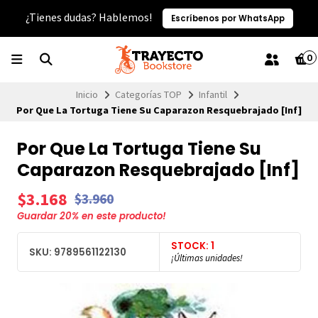
¿Tienes dudas? Hablemos!
Escríbenos por WhatsApp
0
Inicio
Categorías TOP
Infantil
Por Que La Tortuga Tiene Su Caparazon Resquebrajado [Inf]
Por Que La Tortuga Tiene Su
Caparazon Resquebrajado [Inf]
$3.168
$3.960
Guardar
20
% en este producto!
STOCK: 1
SKU: 9789561122130
¡Últimas unidades!