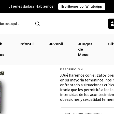
¿Tienes dudas? Hablemos!
Escríbenos por WhatsApp
o
Narrativa Chilena
¿Qué Haremos Con El Gato? Y Otros Cuentos 
k
Infantil
Juvenil
Juegos
Gif
de
¿Qué Haremos Co
ros
Mesa
[Chi]
DESCRIPCIÓN
¿Qué haremos con el gato? pres
en su mayoría femeninos, nos m
enfrentado a situaciones crític
ironía que les permitirá a los l
intensidad de los acontecimie
obsesiones y sexualidad femen