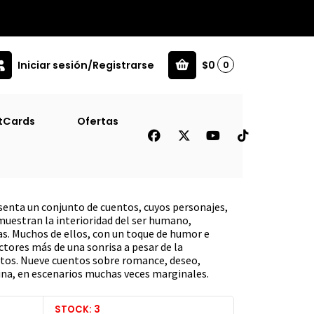
Iniciar sesión/Registrarse
$0
0
[Chi]
tCards
Ofertas
n El Gato? Y Otros Cuentos
enta un conjunto de cuentos, cuyos personajes,
uestran la interioridad del ser humano,
as. Muchos de ellos, con un toque de humor e
ectores más de una sonrisa a pesar de la
ntos. Nueve cuentos sobre romance, deseo,
ina, en escenarios muchas veces marginales.
STOCK: 3