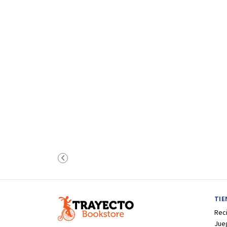
TI
Rec
Jue