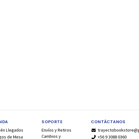
ENDA
SOPORTE
CONTÁCTANOS
ién Llegados
Envíos y Retiros
trayectobookstore@
Cambios y
gos de Mesa
+56 9 3088 0360