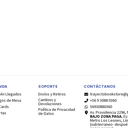
ENDA
SOPORTE
CONTÁCTANOS
ién Llegados
Envíos y Retiros
trayectobookstore@
Cambios y
gos de Mesa
+56 9 3088 0360
Devoluciones
Cards
56930880360
Política de Privacidad
Av. Providencia 2296, N
rtas
de Datos
BAJO ZONA PAGA
, E
Metro Los Leones, Lín
(subterraneo- despué