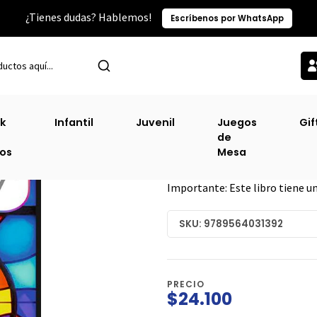
¿Tienes dudas? Hablemos!
Escríbenos por WhatsApp
Inicio
Sm - Escolares
Religión 7°
k
Infantil
Juvenil
Juegos
Gif
de
Religión 7°
ros
Mesa
DESCRIPCIÓN
Importante: Este libro tiene u
SKU: 9789564031392
PRECIO
$24.100