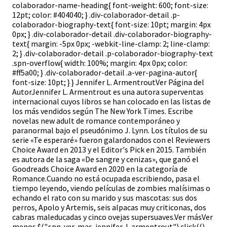
colaborador-name-heading{ font-weight: 600; font-size:
12pt; color: #404040; } .div-colaborador-detail .p-
colaborador-biography-text{ font-size: 10pt; margin: 4px
0px; } .div-colaborador-detail .div-colaborador-biography-
text{ margin: -5px 0px; -webkit-line-clamp: 2; line-clamp:
2; } .div-colaborador-detail .p-colaborador-biography-text
.spn-overflow{ width: 100%; margin: 4px 0px; color:
#ff5a00; } .div-colaborador-detail .a-ver-pagina-autor{
font-size: 10pt; } } Jennifer L. ArmentroutVer Página del
AutorJennifer L. Armentrout es una autora superventas
internacional cuyos libros se han colocado en las listas de
los más vendidos según The New York Times. Escribe
novelas new adult de romance contemporáneo y
paranormal bajo el pseudónimo J. Lynn. Los títulos de su
serie «Te esperaré» fueron galardonados con el Reviewers
Choice Award en 2013 y el Editor's Pick en 2015. También
es autora de la saga «De sangre y cenizas», que ganó el
Goodreads Choice Award en 2020 en la categoría de
Romance.Cuando no está ocupada escribiendo, pasa el
tiempo leyendo, viendo películas de zombies malísimas o
echando el rato con su marido y sus mascotas: sus dos
perros, Apolo y Artemis, seis alpacas muy criticonas, dos
cabras maleducadas y cinco ovejas supersuaves.Ver másVer
menos $(".spn-ver-mas-jennifer-l-armentrout").click(()