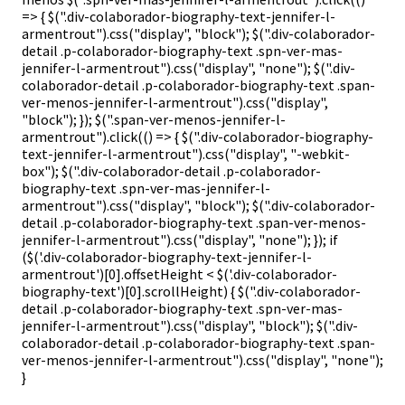
=> { $(".div-colaborador-biography-text-jennifer-l-
armentrout").css("display", "block"); $(".div-colaborador-
detail .p-colaborador-biography-text .spn-ver-mas-
jennifer-l-armentrout").css("display", "none"); $(".div-
colaborador-detail .p-colaborador-biography-text .span-
ver-menos-jennifer-l-armentrout").css("display",
"block"); }); $(".span-ver-menos-jennifer-l-
armentrout").click(() => { $(".div-colaborador-biography-
text-jennifer-l-armentrout").css("display", "-webkit-
box"); $(".div-colaborador-detail .p-colaborador-
biography-text .spn-ver-mas-jennifer-l-
armentrout").css("display", "block"); $(".div-colaborador-
detail .p-colaborador-biography-text .span-ver-menos-
jennifer-l-armentrout").css("display", "none"); }); if
($('.div-colaborador-biography-text-jennifer-l-
armentrout')[0].offsetHeight < $('.div-colaborador-
biography-text')[0].scrollHeight) { $(".div-colaborador-
detail .p-colaborador-biography-text .spn-ver-mas-
jennifer-l-armentrout").css("display", "block"); $(".div-
colaborador-detail .p-colaborador-biography-text .span-
ver-menos-jennifer-l-armentrout").css("display", "none");
}