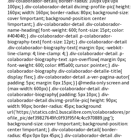
.div-colaborador-detail{ border-radius: 100px 0px 0px
100px; } .div-colaborador-detail div.img-profile-pic{ height:
160px; width: 160px; border-radius: 80px; background-size:
cover !important; background-position: center
!important; } .div-colaborador-detail .div-colaborador-
name-heading{ font-weight: 600; font-size: 15pt; color:
#404040; } .div-colaborador-detail .p-colaborador-
biography-text{ font-size: 12pt; } .div-colaborador-detail
.div-colaborador-biography-text{ margin: 0px; -webkit-
line-clamp: 4; line-clamp: 4; } .div-colaborador-detail .p-
colaborador-biography-text .spn-overflow{ margin: 0px;
font-weight: 600; color: #ff5a00; cursor: pointer; } .div-
colaborador-biography .div-colaborador-detalle-title{
display: flex; } .div-colaborador-detail .a-ver-pagina-autor{
padding: 5px; margin: 0px 15px; } } @media only screen and
(max-width: 600px) { .div-colaborador-detail .div-
colaborador-biography{ padding: 5px 10px; } .div-
colaborador-detail div.img-profile-pic{ height: 90px;
width: 90px; border-radius: 45px; background:
url('https://statics.cdn1.buscalibre.com/colaboradores/pr
ofile_pic/def39827649fc0f93f95f4c4cc970889.jpg');
background-size: cover !important; background-position:
center !important; } .div-colaborador-detail{ border-
radius: 45px 0px 0px 45px; } .div-colaborador-detail .div-