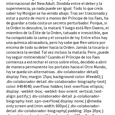
internacional del New Adult. Dividida entre el deber y la
supervivencia, ya nada puede ser igual. Todo lo que creía
saber Ivy Morgan se ha venido abajo. Tras ser traicionada y
estar a punto de morir a manos del Príncipe de los Faes, ha
de guardar a toda costa un secreto perturbador. Porque, si
la Orden lo descubre, la matará. Y luego está Ren Owens, el
miembro de la Élite de la Orden, tatuado e irresistible, que
ha conquistado la cama y el corazón de Ivy. Entre ellos hay
una química abrasadora, pero Ivy sabe que Ren valora por
encima de todo su deber hacia la Orden. Jamás la tocaría si
conociera la verdad. Tal vez incluso la mataría. Pero ¿puede
Ivy seguir mintiendole? Cuando el Príncipe de los Faes
comienza a estrechar el cerco sobre ellos, decidido a abrir
de manera permanente los portales hacia el Otro Mundo,
Ivy se queda sin alternativas. .div-colaborador-detail{
display: flex; margin: 15px; background-color: #feedd3; }
.div-colaborador-detail .div-colaborador-biography-text{
color: #404040; overflow: hidden; text-overflow: ellipsis;
display: -webkit-box; -webkit-box-orient: vertical; text-
align: justify; } .div-colaborador-detail .p-colaborador-
biography-text .spn-overflow{ display: none; } @media
only screen and (min-width: 600px) { .div-colaborador-
detail .div-colaborador-biography{ padding: 10px 20px; }