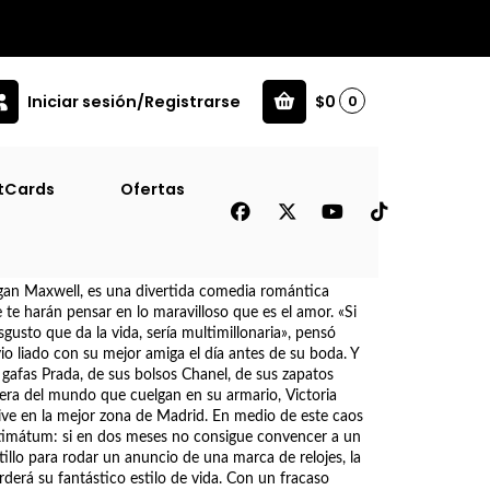
Iniciar sesión/Registrarse
$0
0
tCards
Ofertas
t Db)
Megan Maxwell, es una divertida comedia romántica
te harán pensar en lo maravilloso que es el amor. «Si
gusto que da la vida, sería multimillonaria», pensó
o liado con su mejor amiga el día antes de su boda. Y
 gafas Prada, de sus bolsos Chanel, de sus zapatos
rera del mundo que cuelgan en su armario, Victoria
ve en la mejor zona de Madrid. En medio de este caos
ltimátum: si en dos meses no consigue convencer a un
llo para rodar un anuncio de una marca de relojes, la
rderá su fantástico estilo de vida. Con un fracaso