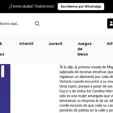
¿Tienes dudas? Hablemos!
Escríbenos por WhatsApp
Inicio
Romance
Te Lo Dije (Booket Db)
k
Infantil
Juvenil
Juegos
Gif
de
Te Lo Dije (Booke
ros
Mesa
DESCRIPCIÓN
Te lo dije, la primera novela de 
salpicada de escenas emotivas que 
regalaran un diamante por cada dis
Victoria cuando encontró a su novi
tenía razón, porque a pesar de sus
Gucci y de todos los Carolina Her
sólo es una mujer amargada que vi
emocional, su empresa le da un u
conde escocés de que ceda su casti
pondrán de patitas en la calle y pe