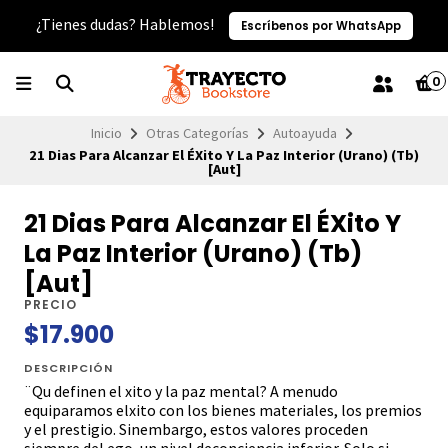
¿Tienes dudas? Hablemos!
Escríbenos por WhatsApp
0
Inicio
Otras Categorías
Autoayuda
21 Dias Para Alcanzar El ÉXito Y La Paz Interior (Urano) (Tb)
[Aut]
21 Dias Para Alcanzar El ÉXito Y
La Paz Interior (Urano) (Tb)
[Aut]
PRECIO
$17.900
DESCRIPCIÓN
¨Qu definen el xito y la paz mental? A menudo
equiparamos elxito con los bienes materiales, los premios
y el prestigio. Sinembargo, estos valores proceden