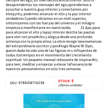
siempre del ego, un nivel deconciencia inferior. Solo si
desaprendemos los mensajes del ego,aprendemos a
escuchar a nuestro gu¡a interior y conectamos por
elesp¡ritu, podemos alcanzar el xito y la paz interior
verdaderos.Cuando vibramos en un nivel superior,
sintonizamos con las fuerzas del universo y el milagro
empieza a manifestarse en nuestravida. 21 d¡as para
para alcanzar el xito y lapaz interior destila las pautas
para vivir con prop¢sito y alegr¡a desde una profunda
armon¡a con la propia alma. La obra recoge lasense¤anzas
del extraordinario escritor y psic¢logo Wayne W. Dyer,
quesin duda ha sido una de las figuras m s influyentes de
todos lostiempos en el movimiento del crecimiento
espiritual. Un peque¤o manual rebosante de inspiraci¢n,
para leer, meditar y empezar a elevar lafrecuencia de
nuestros pensamientos en solo tres semanas.
STOCK: 5
SKU: 9788418714238
¡Últimas unidades!