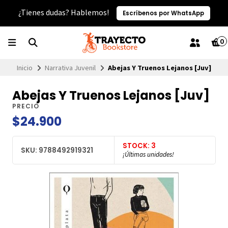
¿Tienes dudas? Hablemos!
Escríbenos por WhatsApp
0
Inicio
Narrativa Juvenil
Abejas Y Truenos Lejanos [Juv]
Abejas Y Truenos Lejanos [Juv]
PRECIO
$24.900
STOCK: 3
SKU: 9788492919321
¡Últimas unidades!