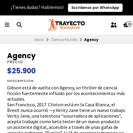
¿Tienes dudas? Hablemos!
Escríbenos por WhatsApp
0
Inicio
Ciencia Ficción
Agency
Agency
PRECIO
$25.900
DESCRIPCIÓN
Gibson está de vuelta con Agency, un thriller de ciencia
ficción fuertemente influido por los acontecimientos más
actuales.
San Francisco, 2017. Clinton está en la Casa Blanca, el
Brexit nunca ocurrió —y Verity Jane tiene un nuevo trabajo.
Verity Jane, una talentosa “susurradora de aplicaciones”,
acepta trabajar como beta tester de un nuevo producto:
un asistente digital, accesible a través de unas gafas de
aspecto ordinario. “Eunice”, la IA de apariencia humana en