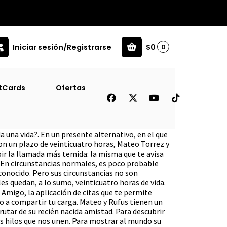
Iniciar sesión/Registrarse
$0
0
tCards
Ofertas
os Dos [Lgbt]
a una vida?. En un presente alternativo, en el que
on un plazo de veinticuatro horas, Mateo Torrez y
ir la llamada más temida: la misma que te avisa
. En circunstancias normales, es poco probable
conocido. Pero sus circunstancias no son
s quedan, a lo sumo, veinticuatro horas de vida.
o Amigo, la aplicación de citas que te permite
o a compartir tu carga. Mateo y Rufus tienen un
rutar de su recién nacida amistad. Para descubrir
os hilos que nos unen. Para mostrar al mundo su