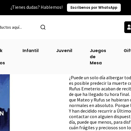
¿Tienes dudas? Hablemos!
Escríbenos por WhatsApp
Inicio
Narrativa Juvenil Lgbt
Al Final Mueren Los Dos [Lgbt]
k
Infantil
Juvenil
Juegos
Gif
de
Al Final Mueren L
ros
Mesa
DESCRIPCIÓN
¿Puede un solo día albergar tod
es posible predecir la muerte c
Rufus Emeterio acaban de recib
de que ha llegado tu hora final
que Mateo y Rufus se hubieran 
normales en absoluto. Porque le
Y han decidido recurrir a Últim
contactar con alguien dispuest
día, puede que menos, para disf
cuán frágiles y preciosos son l