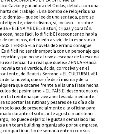
ico Caviar y ganadora del Ondas, debuta con una
harta del trabajo. «Una bomba de relojería: una
o lo demás— que se lee de una sentada, pero se
teligente, divertidísima, sí, incluso —o sobre
lla.» ELENA MEDEL«Bisturí, tripas y corazón.
 cosa, hace fácil lo difícil: El descontento habla
 de nosotros, del miedo a vivir, de la esperanza
» JESÚS TERRÉS «La novela de Serrano consigue
Es difícil no sentir empatía con un personaje que
ecepción y que no se atreve a escapar de la escena
 su existencia. Tan real que duele.» ZENDA «Hacía
ovela tan divertida, ácida, corrosiva y en el
ontento, de Beatriz Serrano.» EL CULTURAL «El
de la novela, que se ríe de sí misma y de la
lquiera que cacaree frente a ella una frase hecha.
táculos del pesimismo.» EL PAÍS El descontento es
r en la treintena que vive anestesiada mediante
ra soportar las rutinas y pesares de su día a día
an solo acude presencialmente a la oficina para
ionado durante el sofocante agosto madrileño.
argo, no puede dejarlo: le gustan demasiado las
a a un team building organizado por su empresa,
a; compartir un fin de semana entero con sus