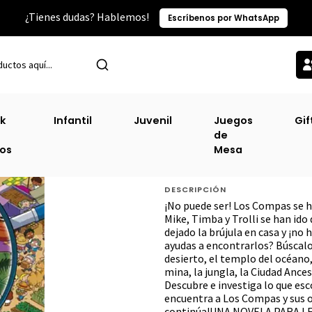
¿Tienes dudas? Hablemos!
Escríbenos por WhatsApp
Puber (Lij)
El Escondite De Los Compas # 2 [Pub] Perdidos En Los
k
Infantil
Juvenil
Juegos
Gif
de
El Escondite De 
ros
Mesa
Perdidos En Los 
DESCRIPCIÓN
¡No puede ser! Los Compas se h
Mike, Timba y Trolli se han ido
dejado la brújula en casa y ¡no
ayudas a encontrarlos? Búscalo
desierto, el templo del océano, 
mina, la jungla, la Ciudad Ance
Descubre e investiga lo que esc
encuentra a Los Compas y sus o
continúa!UNA NOVELA PARA LE