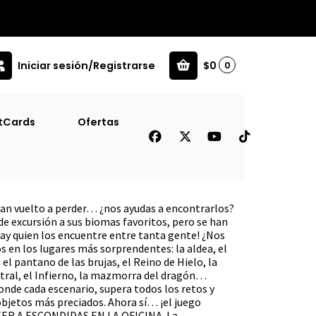
Iniciar sesión/Registrarse
$0
0
 Bionas
tCards
Ofertas
Los Compas # 2 [Pub]
Bionas
an vuelto a perder… ¿nos ayudas a encontrarlos?
 de excursión a sus biomas favoritos, pero se han
 hay quien los encuentre entre tanta gente! ¿Nos
s en los lugares más sorprendentes: la aldea, el
el pantano de las brujas, el Reino de Hielo, la
stral, el Infierno, la mazmorra del dragón…
onde cada escenario, supera todos los retos y
bjetos más preciados. Ahora sí… ¡el juego
ER A ESCONDIDAS EN LA OFICINA. La