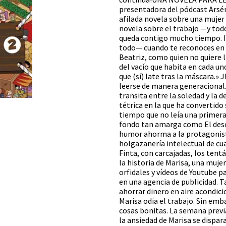
presentadora del pódcast Arsén
afilada novela sobre una mujer 
novela sobre el trabajo —y tod
queda contigo mucho tiempo. In
todo— cuando te reconoces en e
Beatriz, como quien no quiere la
del vacío que habita en cada uno
que (sí) late tras la máscara.
leerse de manera generacional. 
transita entre la soledad y la d
tétrica en la que ha convertido
tiempo que no leía una primera n
fondo tan amarga como El desc
humor ahorma a la protagonista 
holgazanería intelectual de cua
Finta, con carcajadas, los ten
la historia de Marisa, una muje
orfidales y vídeos de Youtube pa
en una agencia de publicidad. T
ahorrar dinero en aire acondic
Marisa odia el trabajo. Sin emb
cosas bonitas. La semana previ
la ansiedad de Marisa se dispar