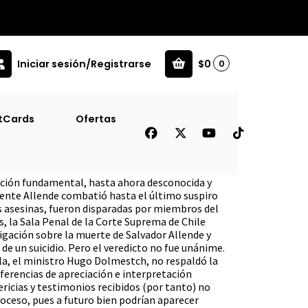
Iniciar sesión/Registrarse
$0
0
tCards
Ofertas
 De Un Crimen
ación fundamental, hasta ahora desconocida y
idente Allende combatió hasta el último suspiro
las asesinas, fueron disparadas por miembros del
os, la Sala Penal de la Corte Suprema de Chile
igación sobre la muerte de Salvador Allende y
de un suicidio. Pero el veredicto no fue unánime.
ala, el ministro Hugo Dolmestch, no respaldó la
diferencias de apreciación e interpretación
ricias y testimonios recibidos (por tanto) no
roceso, pues a futuro bien podrían aparecer