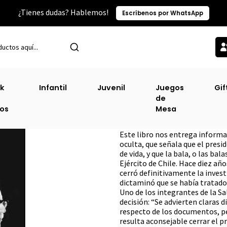
¿Tienes dudas? Hablemos!
Escríbenos por WhatsApp
Inicio
Ofertas
Allende Autopsia De Un Crimen
k
Infantil
Juvenil
Juegos
Gif
de
Allende Autopsia
ros
Mesa
DESCRIPCIÓN
Este libro nos entrega inform
oculta, que señala que el pres
de vida, y que la bala, o las ba
Ejército de Chile. Hace diez añ
cerró definitivamente la invest
dictaminó que se había tratado 
Uno de los integrantes de la S
decisión: “Se advierten claras 
respecto de los documentos, pe
resulta aconsejable cerrar el p