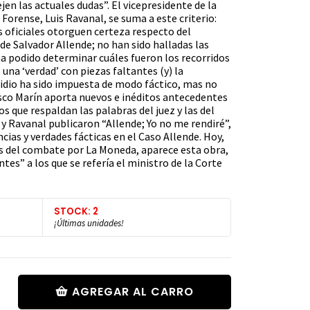
n las actuales dudas”. El vicepresidente de la
Forense, Luis Ravanal, se suma a este criterio:
s oficiales otorguen certeza respecto del
 Salvador Allende; no han sido halladas las
 ha podido determinar cuáles fueron los recorridos
una ‘verdad’ con piezas faltantes (y) la
uicidio ha sido impuesta de modo fáctico, mas no
cisco Marín aporta nuevos e inéditos antecedentes
s que respaldan las palabras del juez y las del
y Ravanal publicaron “Allende; Yo no me rendiré”,
cias y verdades fácticas en el Caso Allende. Hoy,
s del combate por La Moneda, aparece esta obra,
es” a los que se refería el ministro de la Corte
STOCK: 2
¡Últimas unidades!
AGREGAR AL CARRO