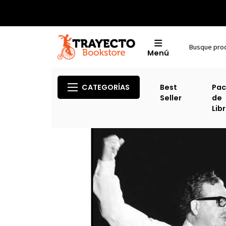
Menú
CATEGORÍAS
Best
Pac
Seller
de
Lib