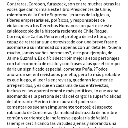
Contreras, Cardoen, Yuraszeck, son entre muchas otras las
voces que dan forma a este libro.Presidentes de Chile,
miembros de la Corte Suprema, jerarcas de la Iglesia,
líderes empresariales, políticos, y responsables de
violaciones a los Derechos Humanos son parte de este
caleidoscopio de la historia reciente de Chile.Raquel
Correa, dice Carlos Peña en el prólogo de este libro, es
capaz de retratar a un entrevistado con una breve frase o
asomarse a su intimidad con apenas con un detalle. ?Sueña
mucho, jamás sueños hermosos?, dice por ejemplo, de
Jaime Guzmán. Es difícil describir mejor a esos personajes
con tal economía de estilo y con frases a las que el tiempo
daría un significado especial, comenta Peña. ?Todos
añoraron ser entrevistados por ella; pero lo más probable
es que luego, al leer la entrevista, quedaran levemente
arrepentidos, y es que en cada una de sus entrevistas,
incluso en las aparentemente más políticas, lo que acaba
asomando es la persona detrás del cargo: la superficialidad
del almirante Merino (sin el aura del poder sus
comentarios suenan simplemente tontos); el aspecto
rubicundo de Contreras (la maldad disfrazada de hombre
común y corriente); la inofensiva egolatría de Valdés
(siempre certificando las virtudes ajenas y añorando una