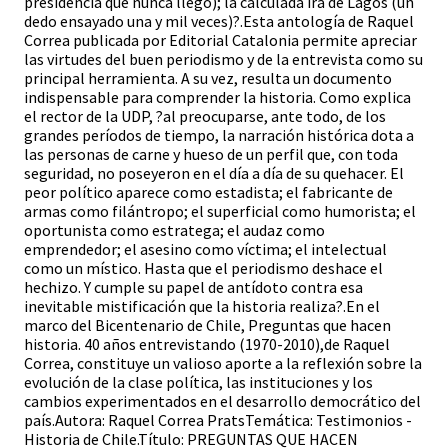
presidencia que nunca llegó); la calculada ira de Lagos (un
dedo ensayado una y mil veces)?.Esta antología de Raquel
Correa publicada por Editorial Catalonia permite apreciar
las virtudes del buen periodismo y de la entrevista como su
principal herramienta. A su vez, resulta un documento
indispensable para comprender la historia. Como explica
el rector de la UDP, ?al preocuparse, ante todo, de los
grandes períodos de tiempo, la narración histórica dota a
las personas de carne y hueso de un perfil que, con toda
seguridad, no poseyeron en el día a día de su quehacer. El
peor político aparece como estadista; el fabricante de
armas como filántropo; el superficial como humorista; el
oportunista como estratega; el audaz como
emprendedor; el asesino como víctima; el intelectual
como un místico. Hasta que el periodismo deshace el
hechizo. Y cumple su papel de antídoto contra esa
inevitable mistificación que la historia realiza?.En el
marco del Bicentenario de Chile, Preguntas que hacen
historia. 40 años entrevistando (1970-2010),de Raquel
Correa, constituye un valioso aporte a la reflexión sobre la
evolución de la clase política, las instituciones y los
cambios experimentados en el desarrollo democrático del
país.Autora: Raquel Correa PratsTemática: Testimonios -
Historia de Chile.Título: PREGUNTAS QUE HACEN