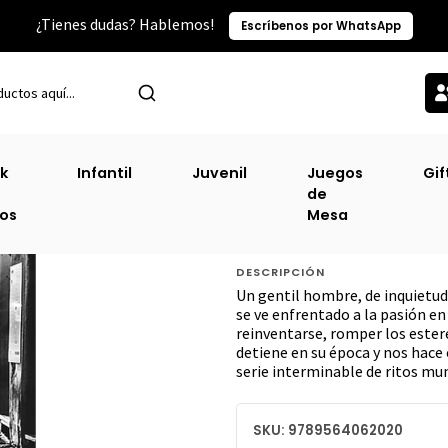
¿Tienes dudas? Hablemos!
Escríbenos por WhatsApp
io
Trayecto Editorial
Amor Y Pasion En El Crepusculo De La Vida [
k
Infantil
Juvenil
Juegos
Gif
de
Amor Y Pasion En
ros
Mesa
[Tra]
DESCRIPCIÓN
Un gentil hombre, de inquietud 
se ve enfrentado a la pasión en 
reinventarse, romper los ester
detiene en su época y nos hace
serie interminable de ritos mu
SKU: 9789564062020