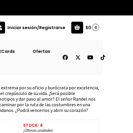
Iniciar sesión/Registrarse
$0
0
Tra]
tCards
Ofertas
 El Crepusculo De La Vida
extrema por su oficio y burócrata por excelencia,
el crepúsculo de su vida. ¿Será posible
eotipos y dar paso al amor? El señor Randel nos
 caminar por la ruta de las costumbres en una
ndanos. ¿Podrá vencerlos y abrir su corazón?
STOCK: 4
¡Últimas unidades!