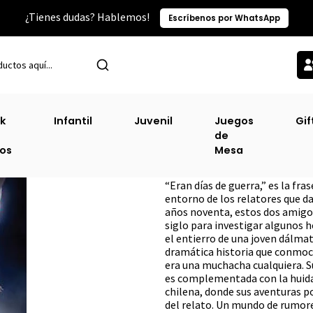
¿Tienes dudas? Hablemos!
Escríbenos por WhatsApp
Inicio
Trayecto Editorial
Almas Errantes [Tra]
k
Infantil
Juvenil
Juegos
Gif
de
Almas Errantes [
ros
Mesa
DESCRIPCIÓN
“Eran días de guerra,” es la fras
entorno de los relatores que da
años noventa, estos dos amigos
siglo para investigar algunos h
el entierro de una joven dálmata
dramática historia que conmoci
era una muchacha cualquiera. S
es complementada con la huida
chilena, donde sus aventuras p
del relato. Un mundo de rumore