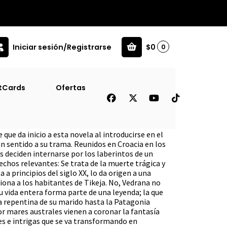
Iniciar sesión/Registrarse
$0
0
tCards
Ofertas
Tra]
e que da inicio a esta novela al introducirse en el
n sentido a su trama. Reunidos en Croacia en los
 deciden internarse por los laberintos de un
echos relevantes: Se trata de la muerte trágica y
 a principios del siglo XX, lo da origen a una
ona a los habitantes de Tikeja. No, Vedrana no
u vida entera forma parte de una leyenda; la que
 repentina de su marido hasta la Patagonia
or mares australes vienen a coronar la fantasía
s e intrigas que se va transformando en