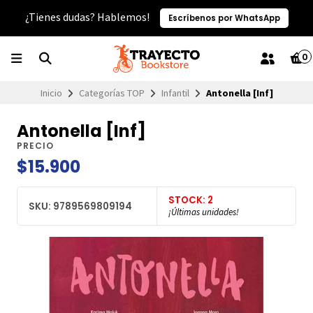
¿Tienes dudas? Hablemos!
Escríbenos por WhatsApp
0
Inicio
Categorías TOP
Infantil
Antonella [Inf]
Antonella [Inf]
PRECIO
$15.900
STOCK: 2
SKU: 9789569809194
¡Últimas unidades!