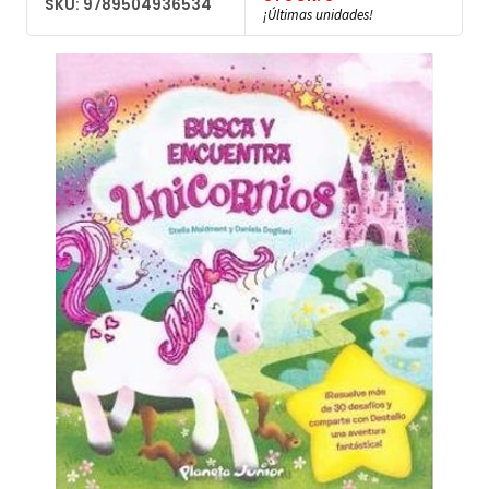
SKU: 9789504936534
¡Últimas unidades!