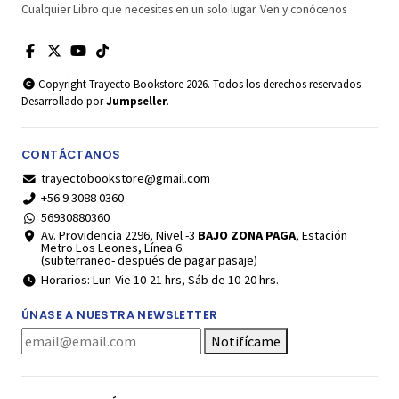
Cualquier Libro que necesites en un solo lugar. Ven y conócenos
Copyright Trayecto Bookstore 2026. Todos los derechos reservados.
Desarrollado por
Jumpseller
.
CONTÁCTANOS
trayectobookstore@gmail.com
+56 9 3088 0360
56930880360
Av. Providencia 2296, Nivel -3
BAJO ZONA PAGA
, Estación
Metro Los Leones, Línea 6.
(subterraneo- después de pagar pasaje)
Horarios: Lun-Vie 10-21 hrs, Sáb de 10-20 hrs.
ÚNASE A NUESTRA NEWSLETTER
Notifícame