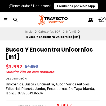
¿Tienes dudas? Hablemos!
Escríbenos por WhatsApp
0
Inicio
Categorías TOP
Infantil
Busca Y Encuentra Unicornios [Inf]
Busca Y Encuentra Unicornios
[Inf]
$3.992
$4.990
Guardar
20
% en este producto!
DESCRIPCIÓN
Unicornios. Busca Y Encuentra, Autor: Varios Autores,
Editorial: Planeta Junior, Encuadernación: Tapa blanda,
Isbn13: 9789504936534
STOCK: 3